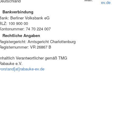
Deutschland
ev.de
Bankverbindung
Bank: Berliner Volksbank eG
BLZ: 100 900 00
Kontonummer: 74 70 224 007
Rechtliche Angaben
Registergericht: Amtsgericht Charlottenburg
Registernummer: VR 26867 B
Inhaltlich Verantwortlicher gemäß TMG
Rabauke e.V.
vorstand[at]rabauke-ev.de