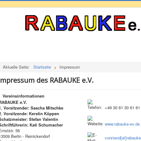
Aktuelle Seite:
Startseite
Impressum
Impressum des RABAUKE e.V.
Vereinsinformationen
RABAUKE e.V.
+49 30 61 30 61 61
1. Vorsitzender: Sascha Mitschke
2. Vorsitzende: Kerstin Köppen
Schatzmeister: Stefan Valentin
www.rabauke-ev.de
Schriftführerin: Kati Schumacher
Ernststr. 56
13509 Berlin - Reinickendorf
vorstand[at]rabauke