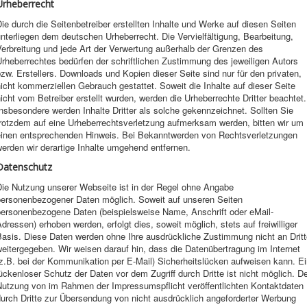
Urheberrecht
ie durch die Seitenbetreiber erstellten Inhalte und Werke auf diesen Seiten
nterliegen dem deutschen Urheberrecht. Die Vervielfältigung, Bearbeitung,
erbreitung und jede Art der Verwertung außerhalb der Grenzen des
rheberrechtes bedürfen der schriftlichen Zustimmung des jeweiligen Autors
zw. Erstellers. Downloads und Kopien dieser Seite sind nur für den privaten,
icht kommerziellen Gebrauch gestattet. Soweit die Inhalte auf dieser Seite
icht vom Betreiber erstellt wurden, werden die Urheberrechte Dritter beachtet.
nsbesondere werden Inhalte Dritter als solche gekennzeichnet. Sollten Sie
trotzdem auf eine Urheberrechtsverletzung aufmerksam werden, bitten wir um
einen entsprechenden Hinweis. Bei Bekanntwerden von Rechtsverletzungen
erden wir derartige Inhalte umgehend entfernen.
Datenschutz
Die Nutzung unserer Webseite ist in der Regel ohne Angabe
personenbezogener Daten möglich. Soweit auf unseren Seiten
personenbezogene Daten (beispielsweise Name, Anschrift oder eMail-
dressen) erhoben werden, erfolgt dies, soweit möglich, stets auf freiwilliger
Basis. Diese Daten werden ohne Ihre ausdrückliche Zustimmung nicht an Dritt
eitergegeben. Wir weisen darauf hin, dass die Datenübertragung im Internet
z.B. bei der Kommunikation per E-Mail) Sicherheitslücken aufweisen kann. E
ückenloser Schutz der Daten vor dem Zugriff durch Dritte ist nicht möglich. D
Nutzung von im Rahmen der Impressumspflicht veröffentlichten Kontaktdaten
urch Dritte zur Übersendung von nicht ausdrücklich angeforderter Werbung