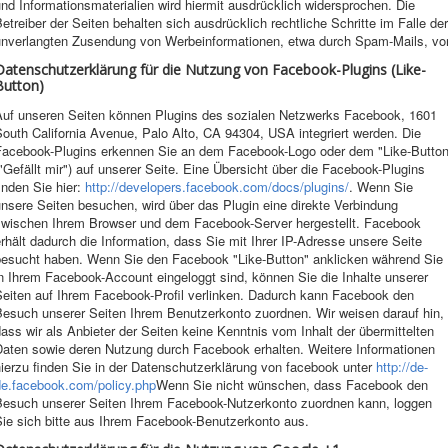
nd Informationsmaterialien wird hiermit ausdrücklich widersprochen. Die
etreiber der Seiten behalten sich ausdrücklich rechtliche Schritte im Falle der
unverlangten Zusendung von Werbeinformationen, etwa durch Spam-Mails, vor
Datenschutzerklärung für die Nutzung von Facebook-Plugins (Like-
Button)
Auf unseren Seiten können Plugins des sozialen Netzwerks Facebook, 1601
outh California Avenue, Palo Alto, CA 94304, USA integriert werden. Die
Facebook-Plugins erkennen Sie an dem Facebook-Logo oder dem "Like-Button
"Gefällt mir") auf unserer Seite. Eine Übersicht über die Facebook-Plugins
inden Sie hier:
http://developers.facebook.com/docs/plugins/
. Wenn Sie
nsere Seiten besuchen, wird über das Plugin eine direkte Verbindung
zwischen Ihrem Browser und dem Facebook-Server hergestellt. Facebook
rhält dadurch die Information, dass Sie mit Ihrer IP-Adresse unsere Seite
besucht haben. Wenn Sie den Facebook "Like-Button" anklicken während Sie
n Ihrem Facebook-Account eingeloggt sind, können Sie die Inhalte unserer
Seiten auf Ihrem Facebook-Profil verlinken. Dadurch kann Facebook den
Besuch unserer Seiten Ihrem Benutzerkonto zuordnen. Wir weisen darauf hin,
ass wir als Anbieter der Seiten keine Kenntnis vom Inhalt der übermittelten
Daten sowie deren Nutzung durch Facebook erhalten. Weitere Informationen
ierzu finden Sie in der Datenschutzerklärung von facebook unter
http://de-
de.facebook.com/policy.php
Wenn Sie nicht wünschen, dass Facebook den
Besuch unserer Seiten Ihrem Facebook-Nutzerkonto zuordnen kann, loggen
Sie sich bitte aus Ihrem Facebook-Benutzerkonto aus.