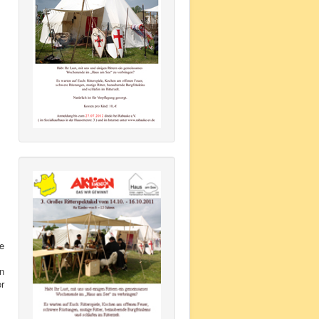
e
in
er