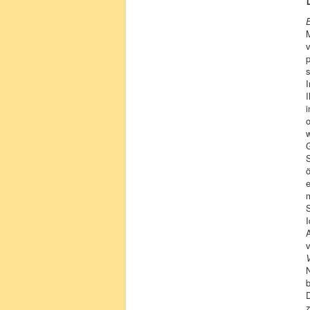
M
v
p
s
I
i
o
w
S
ö
e
S
I
A
v
z