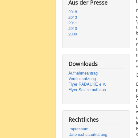
Aus der Presse
D
2018
u
2013
V
2011
U
2010
b
2009
n
n
I
Downloads
w
Aufnahmeantrag
Vereinssatzung
Flyer RABAUKE e.V.
Flyer Sozialkaufhaus
A
w
(
Rechtliches
l
Impressum
d
Datenschutzerklärung