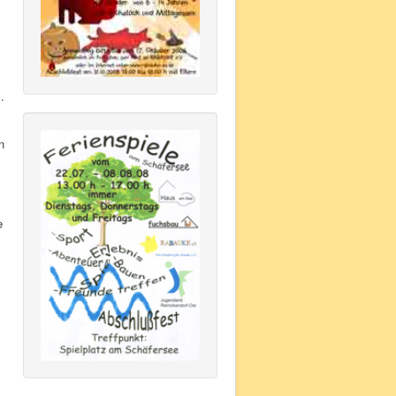
.
n
e