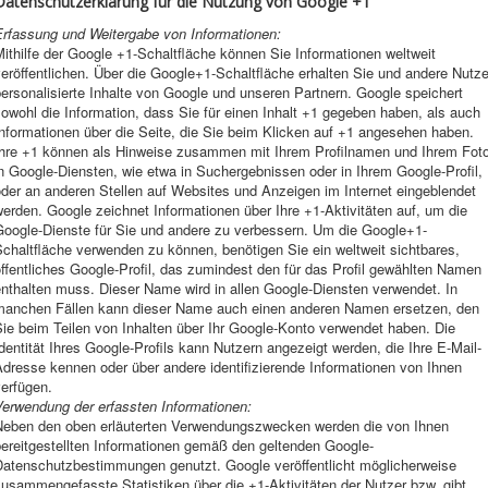
Datenschutzerklärung für die Nutzung von Google +1
Erfassung und Weitergabe von Informationen:
ithilfe der Google +1-Schaltfläche können Sie Informationen weltweit
eröffentlichen. Über die Google+1-Schaltfläche erhalten Sie und andere Nutze
ersonalisierte Inhalte von Google und unseren Partnern. Google speichert
owohl die Information, dass Sie für einen Inhalt +1 gegeben haben, als auch
nformationen über die Seite, die Sie beim Klicken auf +1 angesehen haben.
Ihre +1 können als Hinweise zusammen mit Ihrem Profilnamen und Ihrem Fot
n Google-Diensten, wie etwa in Suchergebnissen oder in Ihrem Google-Profil,
der an anderen Stellen auf Websites und Anzeigen im Internet eingeblendet
erden. Google zeichnet Informationen über Ihre +1-Aktivitäten auf, um die
Google-Dienste für Sie und andere zu verbessern. Um die Google+1-
chaltfläche verwenden zu können, benötigen Sie ein weltweit sichtbares,
ffentliches Google-Profil, das zumindest den für das Profil gewählten Namen
nthalten muss. Dieser Name wird in allen Google-Diensten verwendet. In
manchen Fällen kann dieser Name auch einen anderen Namen ersetzen, den
ie beim Teilen von Inhalten über Ihr Google-Konto verwendet haben. Die
dentität Ihres Google-Profils kann Nutzern angezeigt werden, die Ihre E-Mail-
dresse kennen oder über andere identifizierende Informationen von Ihnen
erfügen.
Verwendung der erfassten Informationen:
Neben den oben erläuterten Verwendungszwecken werden die von Ihnen
bereitgestellten Informationen gemäß den geltenden Google-
Datenschutzbestimmungen genutzt. Google veröffentlicht möglicherweise
usammengefasste Statistiken über die +1-Aktivitäten der Nutzer bzw. gibt