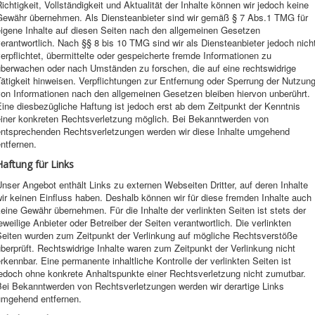
ichtigkeit, Vollständigkeit und Aktualität der Inhalte können wir jedoch keine
Gewähr übernehmen. Als Diensteanbieter sind wir gemäß § 7 Abs.1 TMG für
eigene Inhalte auf diesen Seiten nach den allgemeinen Gesetzen
erantwortlich. Nach §§ 8 bis 10 TMG sind wir als Diensteanbieter jedoch nich
erpflichtet, übermittelte oder gespeicherte fremde Informationen zu
überwachen oder nach Umständen zu forschen, die auf eine rechtswidrige
ätigkeit hinweisen. Verpflichtungen zur Entfernung oder Sperrung der Nutzun
von Informationen nach den allgemeinen Gesetzen bleiben hiervon unberührt.
ine diesbezügliche Haftung ist jedoch erst ab dem Zeitpunkt der Kenntnis
einer konkreten Rechtsverletzung möglich. Bei Bekanntwerden von
entsprechenden Rechtsverletzungen werden wir diese Inhalte umgehend
ntfernen.
Haftung für Links
nser Angebot enthält Links zu externen Webseiten Dritter, auf deren Inhalte
ir keinen Einfluss haben. Deshalb können wir für diese fremden Inhalte auch
eine Gewähr übernehmen. Für die Inhalte der verlinkten Seiten ist stets der
eweilige Anbieter oder Betreiber der Seiten verantwortlich. Die verlinkten
Seiten wurden zum Zeitpunkt der Verlinkung auf mögliche Rechtsverstöße
berprüft. Rechtswidrige Inhalte waren zum Zeitpunkt der Verlinkung nicht
rkennbar. Eine permanente inhaltliche Kontrolle der verlinkten Seiten ist
jedoch ohne konkrete Anhaltspunkte einer Rechtsverletzung nicht zumutbar.
Bei Bekanntwerden von Rechtsverletzungen werden wir derartige Links
umgehend entfernen.