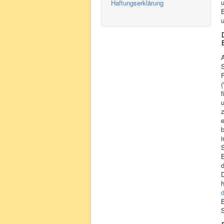
u
Haftungserklärung
B
S
(
f
u
e
i
d
h